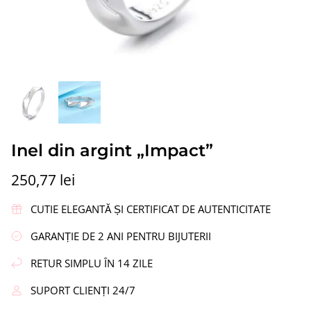
ipi”
Cercei din argint „Coroană”
Cercei di
Inel din argint „Impact”
336,86 lei
217,09 le
250,77 lei
CUTIE ELEGANTĂ ȘI CERTIFICAT DE AUTENTICITATE
GARANȚIE DE 2 ANI PENTRU BIJUTERII
RETUR SIMPLU ÎN 14 ZILE
SUPORT CLIENȚI 24/7