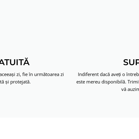
ATUITĂ
SUP
ceeași zi, fie în următoarea zi
Indiferent dacă aveți o între
ă și protejată.
este mereu disponibilă. Trim
vă auzim