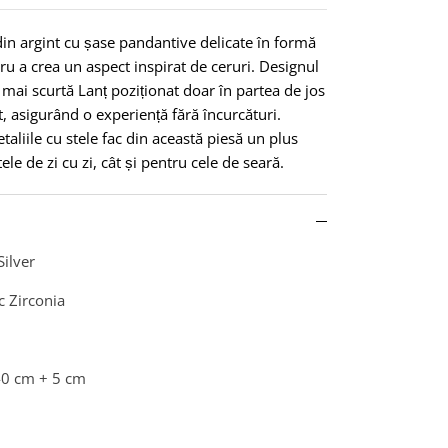
din argint cu șase pandantive delicate în formă
ru a crea un aspect inspirat de ceruri. Designul
 mai scurtă Lanț poziționat doar în partea de jos
, asigurând o experiență fără încurcături.
taliile cu stele fac din această piesă un plus
ele de zi cu zi, cât și pentru cele de seară.
Silver
c Zirconia
40 cm + 5 cm