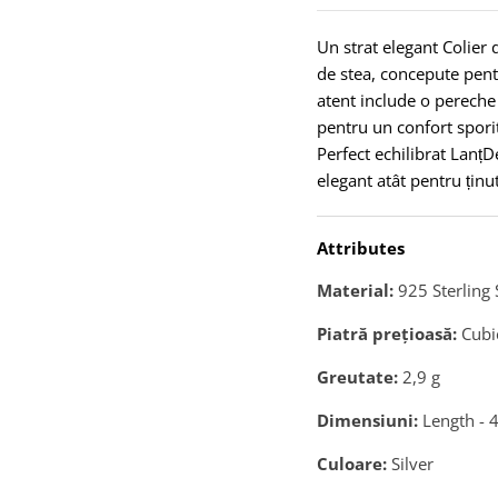
Un strat elegant Colier 
de stea, concepute pent
atent include o pereche
pentru un confort sporit
Perfect echilibrat LanțDe
elegant atât pentru ținut
Attributes
Material:
925 Sterling 
Piatră preţioasă:
Cubi
Greutate:
2,9
g
Dimensiuni:
Length - 
Culoare:
Silver