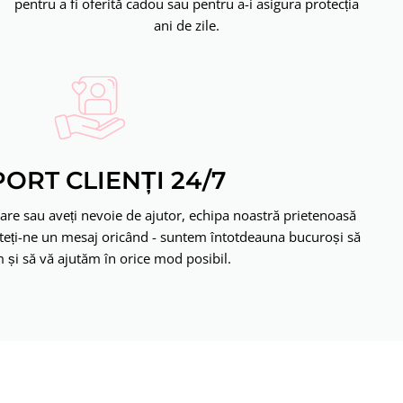
pentru a fi oferită cadou sau pentru a-i asigura protecția
ani de zile.
ORT CLIENȚI 24/7
bare sau aveți nevoie de ajutor, echipa noastră prietenoasă
iteți-ne un mesaj oricând - suntem întotdeauna bucuroși să
 și să vă ajutăm în orice mod posibil.