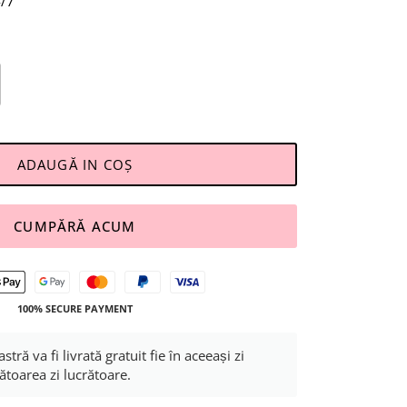
4/7
ADAUGĂ IN COŞ
CUMPĂRĂ ACUM
100% SECURE PAYMENT
 va fi livrată gratuit fie în aceeași zi
ătoarea zi lucrătoare.