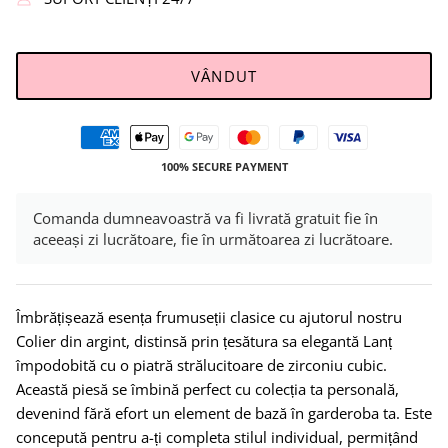
VÂNDUT
100% SECURE PAYMENT
Comanda dumneavoastră va fi livrată gratuit fie în
aceeași zi lucrătoare, fie în următoarea zi lucrătoare.
Îmbrățișează esența frumuseții clasice cu ajutorul nostru
Colier din argint, distinsă prin țesătura sa elegantă Lanț
împodobită cu o piatră strălucitoare de zirconiu cubic.
Această piesă se îmbină perfect cu colecția ta personală,
devenind fără efort un element de bază în garderoba ta. Este
concepută pentru a-ți completa stilul individual, permițând