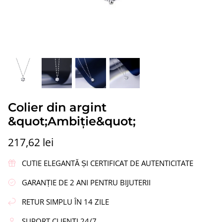
ipi”
Cercei din argint „Coroană”
Cercei di
Colier din argint
337,69 lei
217,62 le
&quot;Ambiţie&quot;
217,62 lei
CUTIE ELEGANTĂ ȘI CERTIFICAT DE AUTENTICITATE
GARANȚIE DE 2 ANI PENTRU BIJUTERII
RETUR SIMPLU ÎN 14 ZILE
SUPORT CLIENȚI 24/7