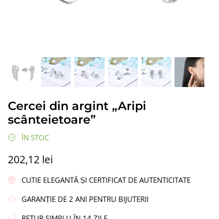
ipi”
Cercei din argint „Coroană”
Cercei di
Cercei din argint „Aripi
336,86 lei
217,09 le
scânteietoare”
ÎN STOC
202,12 lei
CUTIE ELEGANTĂ ȘI CERTIFICAT DE AUTENTICITATE
GARANȚIE DE 2 ANI PENTRU BIJUTERII
RETUR SIMPLU ÎN 14 ZILE