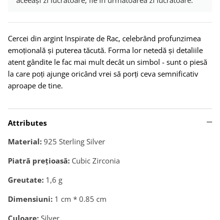
Cercei din argint Inspirate de Rac, celebrând profunzimea
emoțională și puterea tăcută. Forma lor netedă și detaliile
atent gândite le fac mai mult decât un simbol - sunt o piesă
la care poți ajunge oricând vrei să porți ceva semnificativ
aproape de tine.
Attributes
Material:
925 Sterling Silver
Piatră preţioasă:
Cubic Zirconia
Greutate:
1,6
g
Dimensiuni:
1 cm * 0.85 cm
Culoare:
Silver