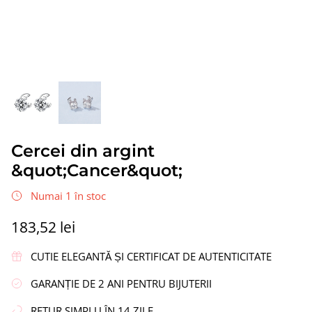
ipi”
Cercei din argint „Coroană”
Cercei di
Cercei din argint
337,08 lei
217,23 le
&quot;Cancer&quot;
Numai 1 în stoc
183,52 lei
CUTIE ELEGANTĂ ȘI CERTIFICAT DE AUTENTICITATE
GARANȚIE DE 2 ANI PENTRU BIJUTERII
RETUR SIMPLU ÎN 14 ZILE