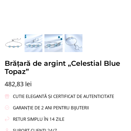
ipi”
Cercei din argint „Coroană”
Cercei di
Brățară de argint „Celestial Blue
336,86 lei
217,09 le
Topaz”
482,83 lei
CUTIE ELEGANTĂ ȘI CERTIFICAT DE AUTENTICITATE
GARANȚIE DE 2 ANI PENTRU BIJUTERII
RETUR SIMPLU ÎN 14 ZILE
SUPORT CLIENȚI 24/7