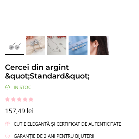
ipi”
Cercei din argint „Coroană”
Cercei di
Cercei din argint
337,47 lei
217,48 le
&quot;Standard&quot;
ÎN STOC
157,49 lei
CUTIE ELEGANTĂ ȘI CERTIFICAT DE AUTENTICITATE
GARANȚIE DE 2 ANI PENTRU BIJUTERII