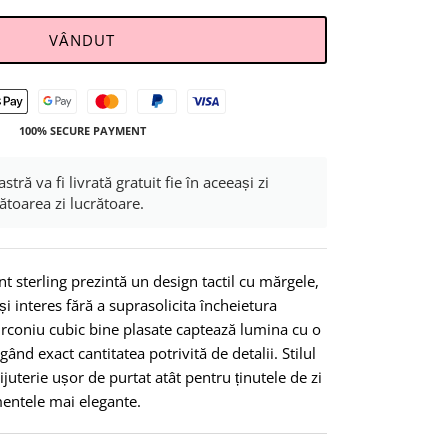
VÂNDUT
100% SECURE PAYMENT
 va fi livrată gratuit fie în aceeași zi
ătoarea zi lucrătoare.
nt sterling prezintă un design tactil cu mărgele,
 interes fără a suprasolicita încheietura
zirconiu cubic bine plasate captează lumina cu o
gând exact cantitatea potrivită de detalii. Stilul
ijuterie ușor de purtat atât pentru ținutele de zi
mentele mai elegante.