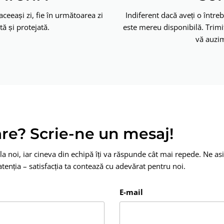
ceeași zi, fie în următoarea zi
Indiferent dacă aveți o între
ă și protejată.
este mereu disponibilă. Trim
vă auzim
are? Scrie-ne un mesaj!
la noi, iar cineva din echipă îți va răspunde cât mai repede. Ne as
tenția – satisfacția ta contează cu adevărat pentru noi.
E-mail