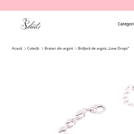
Salt
la
conținut
Categori
Acasă
Colecții
Bratari din argint
Brățară de argint „Love Drops”