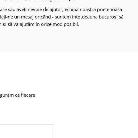
bare sau aveți nevoie de ajutor, echipa noastră prietenoasă
iteți-ne un mesaj oricând - suntem întotdeauna bucuroși să
 și să vă ajutăm în orice mod posibil.
igurăm că fiecare