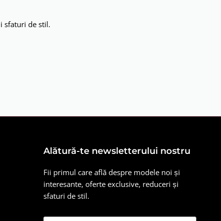
sfaturi de stil.
Alătură-te newsletterului nostru
Fii primul care află despre modele noi și
interesante, oferte exclusive, reduceri și
sfaturi de stil.