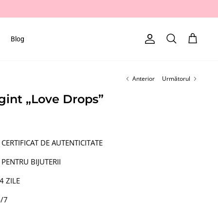
Blog
Cont
Căutare
Cart
Anterior
Următorul
rgint „Love Drops”
 CERTIFICAT DE AUTENTICITATE
 PENTRU BIJUTERII
4 ZILE
4/7