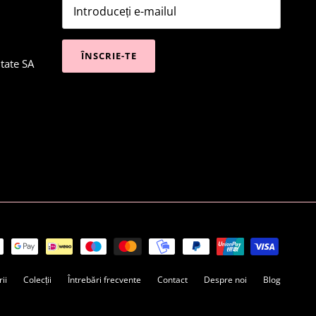
ÎNSCRIE-TE
itate SA
ii
Colecții
Întrebări frecvente
Contact
Despre noi
Blog